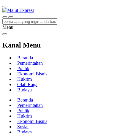
Malut Express
Berita Lebih Cepat
Menu
Kanal Menu
Beranda
Pemerintahan
Politik
Ekonomi Bisnis
Hukrim
Olah Raga
Budaya
Beranda
Pemerintahan
Politik
Hukrim
Ekonomi Bisnis
Sosial
Budaya