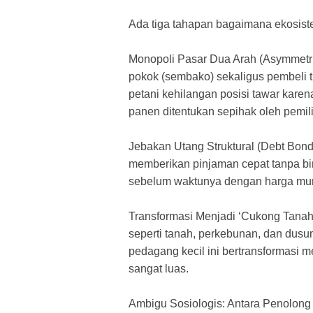
​Ada tiga tahapan bagaimana ekosist
​Monopoli Pasar Dua Arah (Asymmetri
pokok (sembako) sekaligus pembeli tu
petani kehilangan posisi tawar kare
panen ditentukan sepihak oleh pemili
​Jebakan Utang Struktural (Debt Bon
memberikan pinjaman cepat tanpa bir
sebelum waktunya dengan harga mura
​Transformasi Menjadi ‘Cukong Tanah’
seperti tanah, perkebunan, dan dusu
pedagang kecil ini bertransformasi m
sangat luas.
​Ambigu Sosiologis: Antara Penolon