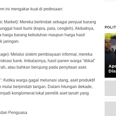
em ini mengakar kuat di pedesaan:
c Market): Mereka bertindak sebagai penjual barang
POLIT
nggal hasil bumi (kopra, pala, cengkih). Akibatnya,
na harga barang kebutuhan maupun harga hasil
k jaringan.
dage): Melalui sistem pembiayaan informal, mereka
okrasi bank. Imbalannya, hasil panen warga “diikat”
Apr
h, atau bahkan berujung pada penyitaan aset.
Dis
: Ketika warga gagal melunasi utang, aset produktif
n mulai berpindah tangan. Dalam hitungan dekade,
enjadi konglomerat lokal pemilik aset tanah yang
g dan Penguasa