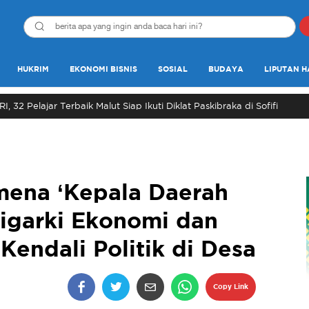
HUKRIM
EKONOMI BISNIS
SOSIAL
BUDAYA
LIPUTAN H
, 32 Pelajar Terbaik Malut Siap Ikuti Diklat Paskibraka di Sofifi
ena ‘Kepala Daerah
Oligarki Ekonomi dan
endali Politik di Desa
Copy Link