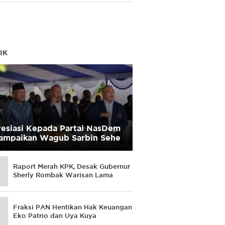
IK
esiasi Kepada Partai NasDem
ampaikan Wagub Sarbin Sehe
Raport Merah KPK, Desak Gubernur
Sherly Rombak Warisan Lama
Fraksi PAN Hentikan Hak Keuangan
Eko Patrio dan Uya Kuya