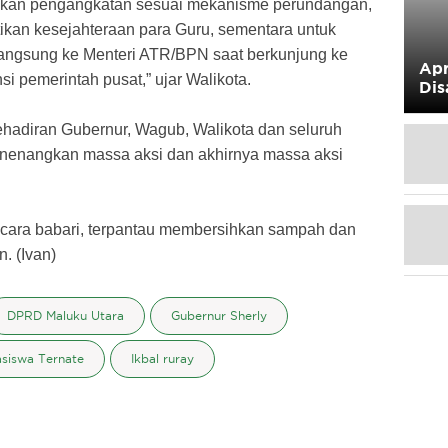
kukan pengangkatan sesuai mekanisme perundangan,
kan kesejahteraan para Guru, sementara untuk
angsung ke Menteri ATR/BPN saat berkunjung ke
Apr
i pemerintah pusat,” ujar Walikota.
Dis
ehadiran Gubernur, Wagub, Walikota dan seluruh
enangkan massa aksi dan akhirnya massa aksi
cara babari, terpantau membersihkan sampah dan
n. (Ivan)
DPRD Maluku Utara
Gubernur Sherly
siswa Ternate
Ikbal ruray