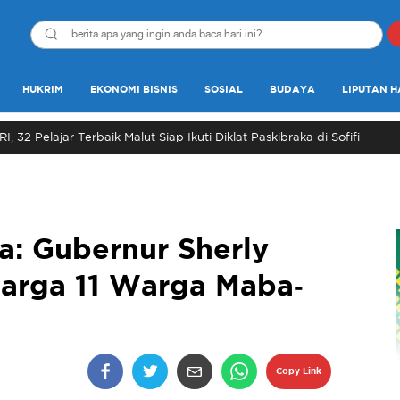
HUKRIM
EKONOMI BISNIS
SOSIAL
BUDAYA
LIPUTAN H
, 32 Pelajar Terbaik Malut Siap Ikuti Diklat Paskibraka di Sofifi
: Gubernur Sherly
uarga 11 Warga Maba-
Copy Link