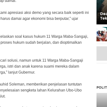
tap damai.
mi apresiasi aksi demo yang secara baik seperti ini
Dea
Tek
harus damai agar ekonomi bisa berputar,” ujar
Mas
njelaskan soal kasus hukum 11 Warga Maba-Sangaji,
 proses hukum sudah berjalan, dan dioptimalkan
ncari solusi, namun untuk 11 Warga Maba-Sangaji
arga, istri dan anak karena suami mereka dalam
ga,” lanjut Gubernur.
Tauhid Soleman, memberikan penjelasan tuntutan
POLIT
penyelesaian sengketa lahan Kelurahan Ubo-Ubo
lut.