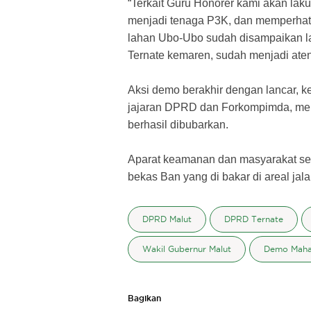
“Terkait Guru Honorer kami akan la
menjadi tenaga P3K, dan memperhati
lahan Ubo-Ubo sudah disampaikan l
Ternate kemaren, sudah menjadi atens
Aksi demo berakhir dengan lancar, k
jajaran DPRD dan Forkompimda, men
berhasil dibubarkan.
Aparat keamanan dan masyarakat se
bekas Ban yang di bakar di areal jala
DPRD Malut
DPRD Ternate
Wakil Gubernur Malut
Demo Maha
Bagikan