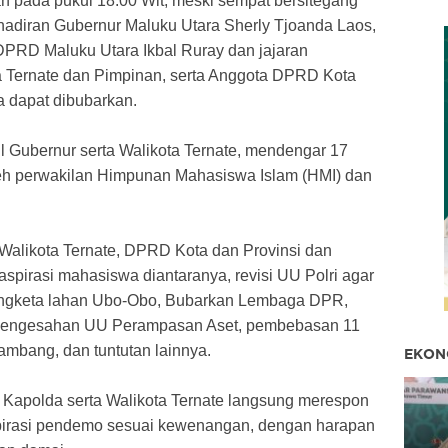
 pada pukul 18.00 Wit, meski sempat bersitegang
adiran Gubernur Maluku Utara Sherly Tjoanda Laos,
DPRD Maluku Utara Ikbal Ruray dan jajaran
 Ternate dan Pimpinan, serta Anggota DPRD Kota
ya dapat dibubarkan.
l Gubernur serta Walikota Ternate, mendengar 17
leh perwakilan Himpunan Mahasiswa Islam (HMI) dan
Walikota Ternate, DPRD Kota dan Provinsi dan
pirasi mahasiswa diantaranya, revisi UU Polri agar
sengketa lahan Ubo-Obo, Bubarkan Lembaga DPR,
, pengesahan UU Perampasan Aset, pembebasan 11
ambang, dan tuntutan lainnya.
EKON
 Kapolda serta Walikota Ternate langsung merespon
spirasi pendemo sesuai kewenangan, dengan harapan