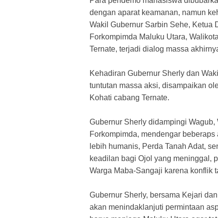
Para pendemo mahasiswa dibubarkan
dengan aparat keamanan, namun keh
Wakil Gubernur Sarbin Sehe, Ketua 
Forkompimda Maluku Utara, Walikota
Ternate, terjadi dialog massa akhirn
Kehadiran Gubernur Sherly dan Waki
tuntutan massa aksi, disampaikan o
Kohati cabang Ternate.
Gubernur Sherly didampingi Wagub, 
Forkompimda, mendengar beberaps as
lebih humanis, Perda Tanah Adat, 
keadilan bagi Ojol yang meninggal
Warga Maba-Sangaji karena konflik t
Gubernur Sherly, bersama Kejari dan
akan menindaklanjuti permintaan a