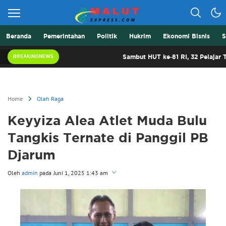
Beranda
Pemerintahan
Politik
Hukrim
Ekonomi Bisnis
S
Berita Lebih Cepat
Malut Express
Sambut HUT ke-81 RI, 32 Pelajar Terbaik M
BREAKINGNEWS
Home
Olah Raga
Keyyiza Alea Atlet Muda Bulu
Tangkis Ternate di Panggil PB
Djarum
Oleh
admin
pada
Juni 1, 2025 1:43 am