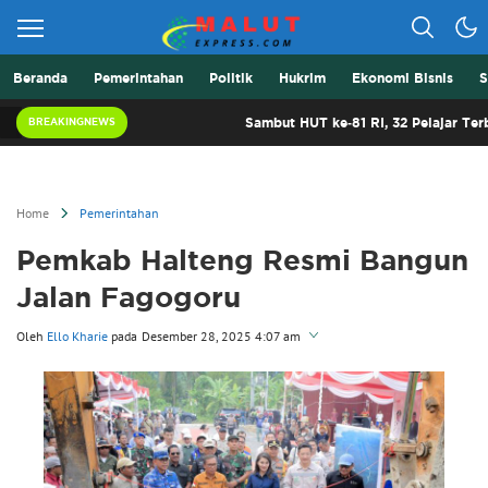
Beranda
Pemerintahan
Politik
Hukrim
Ekonomi Bisnis
S
Berita Lebih Cepat
Malut Express
Sambut HUT ke-81 RI, 32 Pelajar Terbaik Malu
BREAKINGNEWS
Home
Pemerintahan
Pemkab Halteng Resmi Bangun
Jalan Fagogoru
Oleh
Ello Kharie
pada
Desember 28, 2025 4:07 am