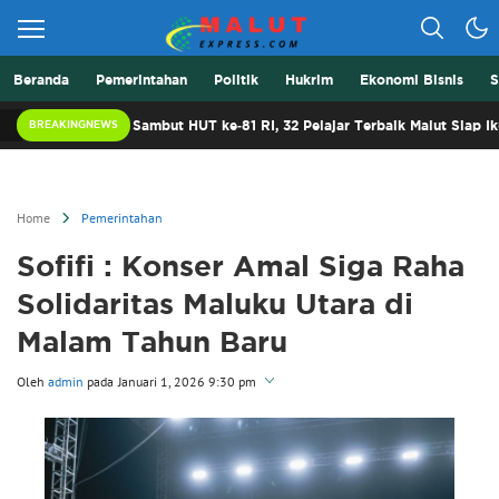
Beranda
Pemerintahan
Politik
Hukrim
Ekonomi Bisnis
S
Berita Lebih Cepat
Malut Express
Sambut HUT ke-81 RI, 32 Pelajar Terbaik Malut Siap Ikuti Diklat
BREAKINGNEWS
Home
Pemerintahan
Sofifi : Konser Amal Siga Raha
Solidaritas Maluku Utara di
Malam Tahun Baru
Oleh
admin
pada
Januari 1, 2026 9:30 pm