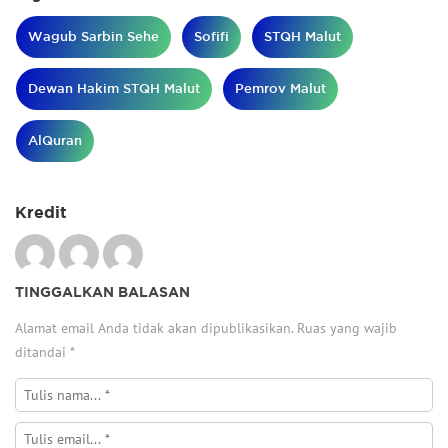
Wagub Sarbin Sehe
Sofifi
STQH Malut
Dewan Hakim STQH Malut
Pemrov Malut
AlQuran
Kredit
TINGGALKAN BALASAN
Alamat email Anda tidak akan dipublikasikan.
Ruas yang wajib
ditandai
*