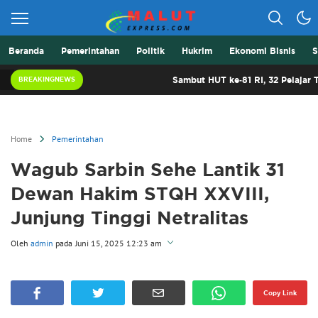
Beranda
Pemerintahan
Politik
Hukrim
Ekonomi Bisnis
S
Berita Lebih Cepat
Malut Express
Sambut HUT ke-81 RI, 32 Pelajar Terba
BREAKINGNEWS
Home
Pemerintahan
Wagub Sarbin Sehe Lantik 31
Dewan Hakim STQH XXVIII,
Junjung Tinggi Netralitas
Oleh
admin
pada
Juni 15, 2025 12:23 am
Perbesar
Copy Link