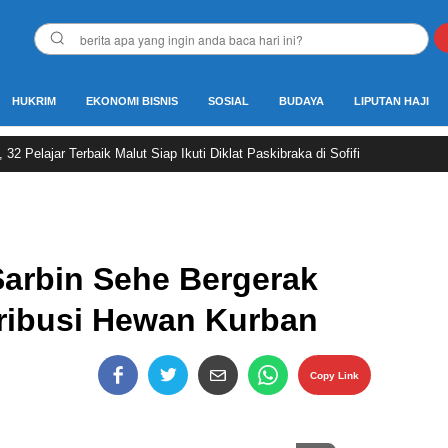
HUKRIM
EKONOMI BISNIS
SOSIAL
BUDAYA
LIPUTAN HAJI
2 Pelajar Terbaik Malut Siap Ikuti Diklat Paskibraka di Sofifi
Sarbin Sehe Bergerak
tribusi Hewan Kurban
Copy Link
Perbesar