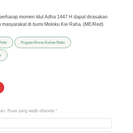
ut berharap momen Idul Adha 1447 H dapat dirasakan
n masyarakat di bumi Moloku Kie Raha. (ME/Red)
 Sehe
Program Hewan Kurban Malut
r
k
kan.
Ruas yang wajib ditandai
*