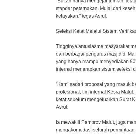
​”Bukan hanya mengejar jumlah, tetap
standar peternakan. Mulai dari keseh
kelayakan,” tegas Asrul.
​Seleksi Ketat Melalui Sistem Verifika
​Tingginya antusiasme masyarakat m
dari berbagai pengurus masjid di Ma
yang hanya mampu menyediakan 90 e
internal menerapkan sistem seleksi da
​”Kami sadari proposal yang masuk ba
profesional, tim internal Kesra Malut
ketat sebelum mengeluarkan Surat Kep
Asrul.
​Ia mewakili Pemprov Malut, juga m
mengakomodasi seluruh permintaan y