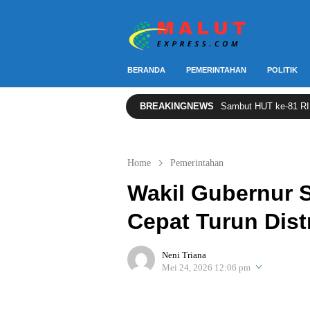
Berita Lebih Cepat
Malut Express
BERANDA
PEMERINTAHAN
POLITIK
BREAKINGNEWS
Sambut HUT ke-81 RI, 3
Home
Pemerintahan
Wakil Gubernur 
Cepat Turun Dis
Neni Triana
Mei 24, 2026 12:06 pm