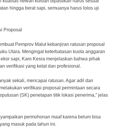
i kualitas hewan kurban dipastikan harus sesuai
atan hingga berat sapi, semuanya harus lolos uji
si Proposal
embuat Pemprov Malut kebanjiran ratusan proposal
luku Utara. Mengingat keterbatasan kuota anggaran
kor sapi, Karo Kesra menjelaskan bahwa pihak
n verifikasi yang ketat dan profesional.
nyak sekali, mencapai ratusan. Agar adil dan
, melakukan verifikasi proposal permintaan secara
utusan (SK) penetapan titik lokasi penerima,” jelas
enyampaikan permohonan maaf karena belum bisa
ang masuk pada tahun ini.