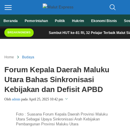
Berita Lebih Cepat
Beranda
Pemerintahan
Politik
Hukrim
Ekonomi Bisnis
Sos
Malut Express
Sambut HUT ke-81 RI, 32 Pelajar Terbaik Malut Siap Ik
BREAKINGNEWS
Home
Budaya
Forum Kepala Daerah Maluku
Utara Bahas Sinkronisasi
Kebijakan dan Defisit APBD
Oleh
admin
pada
April 25, 2025 10:42 pm
Perbesar
Foto : Suasana Forum Kepala Daerah Provinsi Maluku
Utara Sebagai Upaya Sinkronisasi Arah Kebijakan
Pembangunan Provinsi Maluku Utara