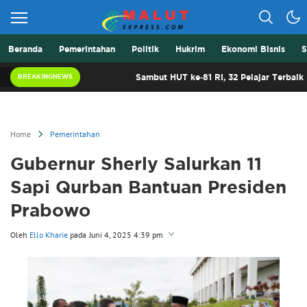
Beranda
Pemerintahan
Politik
Hukrim
Ekonomi Bisnis
S
Berita Lebih Cepat
Malut Express
Sambut HUT ke-81 RI, 32 Pelajar Terbaik Malut Si
BREAKINGNEWS
Home
Pemerintahan
Gubernur Sherly Salurkan 11
Sapi Qurban Bantuan Presiden
Prabowo
Oleh
Ello Kharie
pada
Juni 4, 2025 4:39 pm