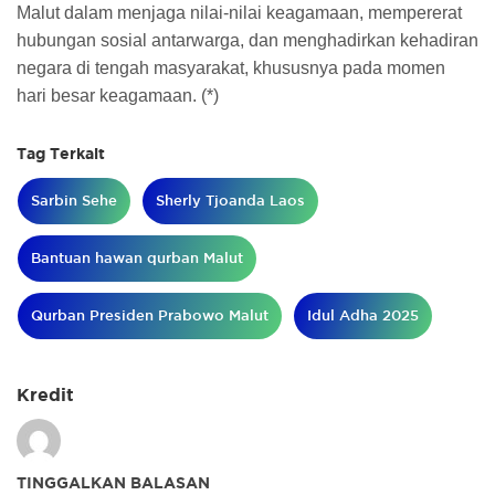
Malut dalam menjaga nilai-nilai keagamaan, mempererat
hubungan sosial antarwarga, dan menghadirkan kehadiran
negara di tengah masyarakat, khususnya pada momen
hari besar keagamaan. (*)
Tag Terkait
Sarbin Sehe
Sherly Tjoanda Laos
Bantuan hawan qurban Malut
Qurban Presiden Prabowo Malut
Idul Adha 2025
Kredit
TINGGALKAN BALASAN