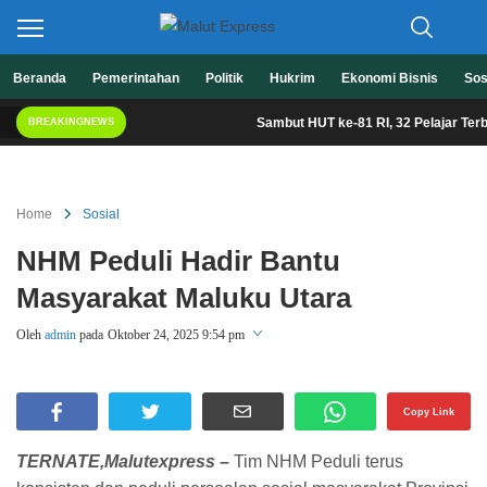
Berita Lebih Cepat
Beranda
Pemerintahan
Politik
Hukrim
Ekonomi Bisnis
Sos
Malut Express
Sambut HUT ke-81 RI, 32 Pelajar Terbaik M
BREAKINGNEWS
Home
Sosial
NHM Peduli Hadir Bantu
Masyarakat Maluku Utara
Oleh
admin
pada
Oktober 24, 2025 9:54 pm
Perbesar
Copy Link
TERNATE,Malutexpress –
Tim NHM Peduli terus