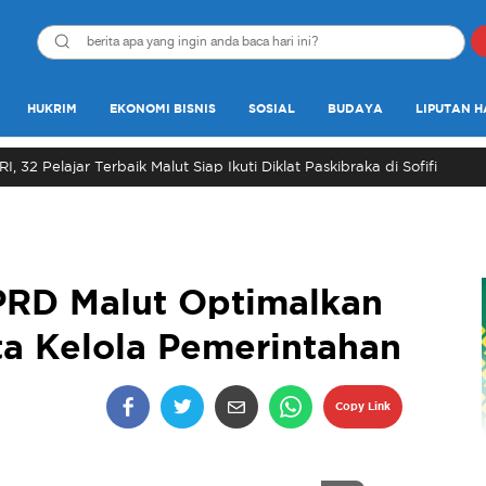
HUKRIM
EKONOMI BISNIS
SOSIAL
BUDAYA
LIPUTAN H
, 32 Pelajar Terbaik Malut Siap Ikuti Diklat Paskibraka di Sofifi
PRD Malut Optimalkan
a Kelola Pemerintahan
Copy Link