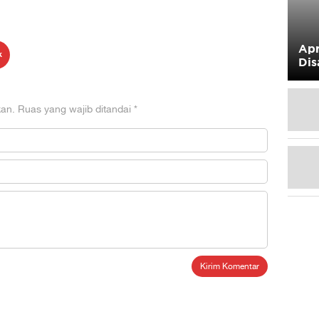
Apr
k
Dis
kan.
Ruas yang wajib ditandai
*