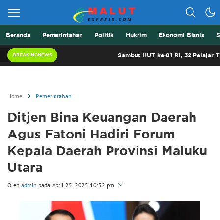
Beranda
Pemerintahan
Politik
Hukrim
Ekonomi Bisnis
S
Berita Lebih Cepat
Malut Express
Sambut HUT ke-81 RI, 32 Pelajar Terbai
BREAKINGNEWS
Home
Pemerintahan
Ditjen Bina Keuangan Daerah
Agus Fatoni Hadiri Forum
Kepala Daerah Provinsi Maluku
Utara
Oleh
admin
pada
April 25, 2025 10:32 pm