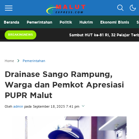
Beranda
Pemerintahan
Politik
Hukrim
Ekonomi Bisnis
S
Berita Lebih Cepat
Malut Express
Sambut HUT ke-81 RI, 32 Pelajar Terbaik Malut S
BREAKINGNEWS
Home
Pemerintahan
Drainase Sango Rampung,
Warga dan Pemkot Apresiasi
PUPR Malut
Oleh
admin
pada
September 18, 2025 7:41 pm