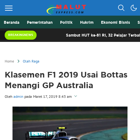
Beranda
Pemerintahan
Politik
Hukrim
Ekonomi Bisnis
S
Berita Lebih Cepat
Malut Express
Sambut HUT ke-81 RI, 32 Pelajar Terbaik Malut 
BREAKINGNEWS
Home
Olah Raga
Klasemen F1 2019 Usai Bottas
Menangi GP Australia
Oleh
admin
pada
Maret 17, 2019 8:43 am