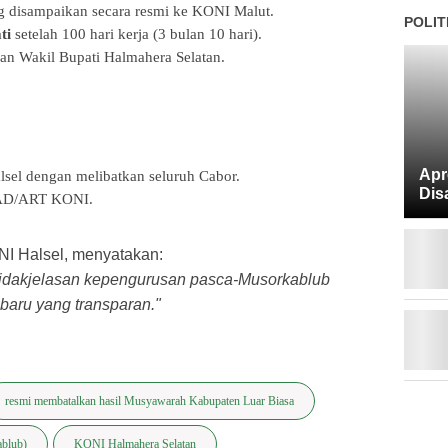
 disampaikan secara resmi ke KONI Malut.
POLIT
ti
setelah 100 hari kerja (3 bulan 10 hari).
an Wakil Bupati Halmahera Selatan.
Apr
sel dengan melibatkan seluruh Cabor.
Dis
 AD/ART KONI.
ONI Halsel, menyatakan:
etidakjelasan kepengurusan pasca-Musorkablub
 baru yang transparan."
resmi membatalkan hasil Musyawarah Kabupaten Luar Biasa
ablub)
KONI Halmahera Selatan