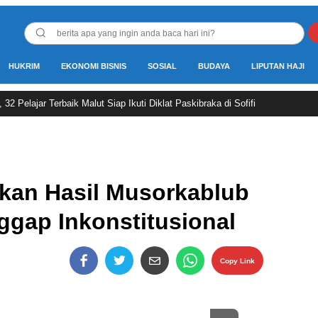
HUKRIM
EKONOMI BISNIS
SOSIAL
BUDAYA
LIPUTAN HAJI
2 Pelajar Terbaik Malut Siap Ikuti Diklat Paskibraka di Sofifi
lkan Hasil Musorkablub
ggap Inkonstitusional
Copy Link
Perbesar