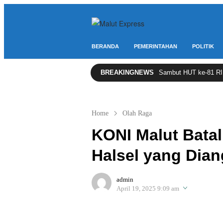
Berita Lebih Cepat
Malut Express
BERANDA
PEMERINTAHAN
POLITIK
BREAKINGNEWS
Sambut HUT ke-81 RI, 3
Home
Olah Raga
KONI Malut Bata
Halsel yang Dian
admin
April 19, 2025 9:09 am