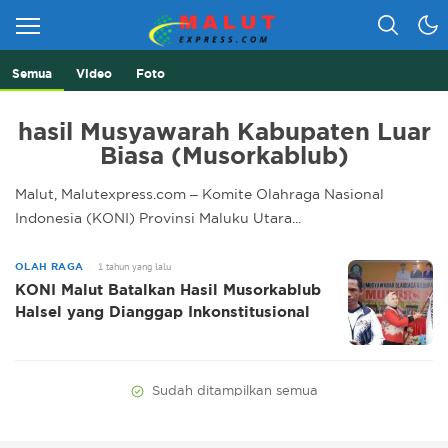
Semua
Video
Foto
Berita Lebih Cepat
Malut Express
hasil Musyawarah Kabupaten Luar
Biasa (Musorkablub)
Malut, Malutexpress.com – Komite Olahraga Nasional
Indonesia (KONI) Provinsi Maluku Utara...
1 tahun yang lalu
OLAH RAGA
KONI Malut Batalkan Hasil Musorkablub
Halsel yang Dianggap Inkonstitusional
Sudah ditampilkan semua