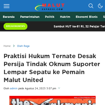
Beranda
Pemerintahan
Politik
Hukrim
Ekonomi Bisnis
S
Berita Lebih Cepat
Malut Express
Sambut HUT ke-81 RI, 32 Pelajar Terbaik Mal
BREAKINGNEWS
Home
Olah Raga
Praktisi Hukum Ternate Desak
Persija Tindak Oknum Suporter
Lempar Sepatu ke Pemain
Malut United
Oleh
admin
pada
Agustus 24, 2025 3:07 pm