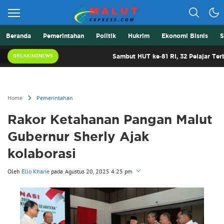
Beranda
Pemerintahan
Politik
Hukrim
Ekonomi Bisnis
S
Berita Lebih Cepat
Malut Express
Sambut HUT ke-81 RI, 32 Pelajar Terbaik Malu
BREAKINGNEWS
Home
Pemerintahan
Rakor Ketahanan Pangan Malut
Gubernur Sherly Ajak
kolaborasi
Oleh
Ello Kharie
pada
Agustus 20, 2025 4:25 pm