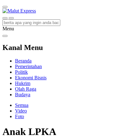
Malut Express
Berita Lebih Cepat
Menu
Kanal Menu
Beranda
Pemerintahan
Politik
Ekonomi Bisnis
Hukrim
Olah Raga
Budaya
Semua
Video
Foto
Anak LPKA