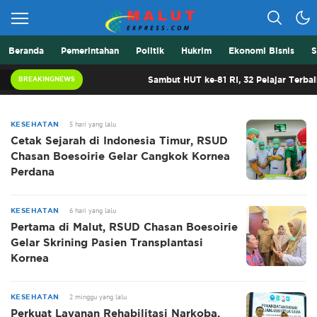
Beranda
Pemerintahan
Politik
Hukrim
Ekonomi Bisnis
S
Berita Lebih Cepat
Malut Express
Sambut HUT ke-81 RI, 32 Pelajar Terbaik Ma
BREAKINGNEWS
5 hari yang lalu
KESEHATAN
Cetak Sejarah di Indonesia Timur, RSUD
Chasan Boesoirie Gelar Cangkok Kornea
Perdana
6 hari yang lalu
KESEHATAN
Pertama di Malut, RSUD Chasan Boesoirie
Gelar Skrining Pasien Transplantasi
Kornea
2 minggu yang lalu
KESEHATAN
Perkuat Layanan Rehabilitasi Narkoba,