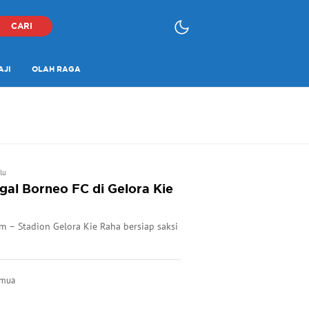
CARI
AJI
OLAH RAGA
lu
gal Borneo FC di Gelora Kie
m – Stadion Gelora Kie Raha bersiap saksi
emua