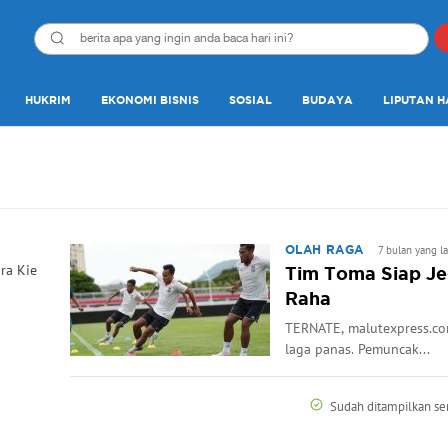
HUKRIM
EKONOMI BISNIS
SOSIAL
BUDAYA
LIPUTAN H
7 bulan yang la
OLAH RAGA
ra Kie
Tim Toma Siap Je
Raha
​TERNATE, malutexpress.co
laga panas. Pemuncak...
Sudah ditampilkan s