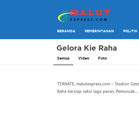
Berita Lebih Cepat
Malut Express
BERANDA
PEMERINTAHAN
POLITIK
Gelora Kie Raha
Semua
Video
Foto
​TERNATE, malutexpress.com – Stadion Gelo
Raha bersiap saksi laga panas. Pemuncak...