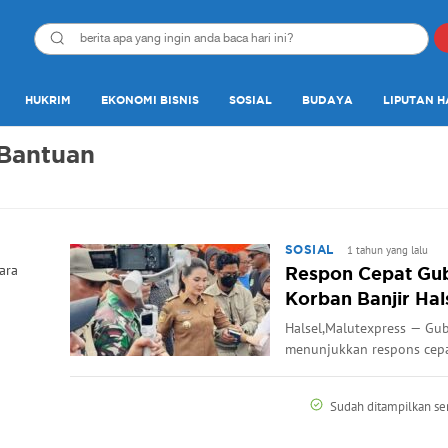
HUKRIM
EKONOMI BISNIS
SOSIAL
BUDAYA
LIPUTAN H
 Bantuan
1 tahun yang lalu
SOSIAL
ara
Respon Cepat Gub
Korban Banjir Hal
Halsel,Malutexpress — Gub
menunjukkan respons cepa
Sudah ditampilkan s