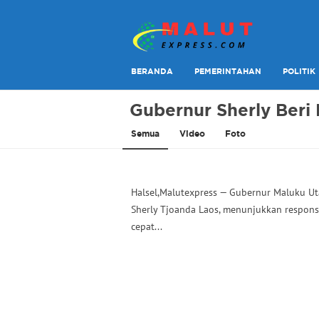
Berita Lebih Cepat
Malut Express
BERANDA
PEMERINTAHAN
POLITIK
Gubernur Sherly Beri
Semua
Video
Foto
Halsel,Malutexpress — Gubernur Maluku Ut
Sherly Tjoanda Laos, menunjukkan respons
cepat...