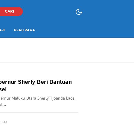
CARI
AJI
OLAH RAGA
ernur Sherly Beri Bantuan
sel
ernur Maluku Utara Sherly Tjoanda Laos,
t...
emua