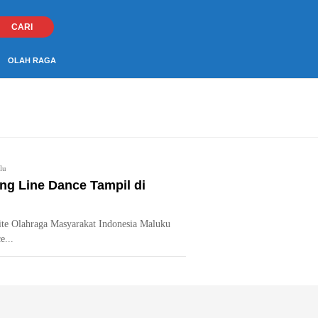
CARI
OLAH RAGA
lu
g Line Dance Tampil di
ite Olahraga Masyarakat Indonesia Maluku
e...