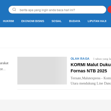
HUKRIM
EKONOMI BISNIS
SOSIAL
BUDAYA
LIPUTAN HAJI
OLAH RAGA
1 tahun yang la
arakat
KORMI Malut Dukun
e...
Fornas NTB 2025
Ternate,Malutexpress - Kom
Utara mendukung Line Danc