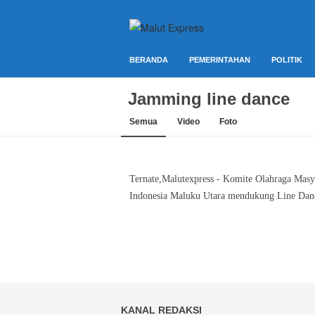
Berita Lebih Cepat
Malut Express
BERANDA
PEMERINTAHAN
POLITIK
Jamming line dance
Semua
Video
Foto
Ternate,Malutexpress - Komite Olahraga Masy
Indonesia Maluku Utara mendukung Line Danc
KANAL REDAKSI