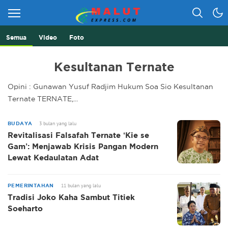
Semua
Video
Foto
Berita Lebih Cepat
Malut Express
Kesultanan Ternate
Opini : Gunawan Yusuf Radjim Hukum Soa Sio Kesultanan
Ternate TERNATE,...
3 bulan yang lalu
BUDAYA
Revitalisasi Falsafah Ternate ‘Kie se
Gam’: Menjawab Krisis Pangan Modern
Lewat Kedaulatan Adat
11 bulan yang lalu
PEMERINTAHAN
Tradisi Joko Kaha Sambut Titiek
Soeharto