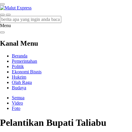
Malut Express
Berita Lebih Cepat
Menu
Kanal Menu
Beranda
Pemerintahan
Politik
Ekonomi Bisnis
Hukrim
Olah Raga
Budaya
Semua
Video
Foto
Pelantikan Bupati Taliabu