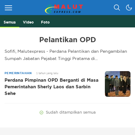
Semua
Video
Foto
Berita Lebih Cepat
Malut Express
Pelantikan OPD
Sofifi, Malutexpress - Perdana Pelantikan dan Pengambilan
Sumpah Jabatan Pejabat Tinggi Pratama di...
1 tahun yang lalu
PEMERINTAHAN
Perdana Pimpinan OPD Berganti di Masa
Pemerintahan Sherly Laos dan Sarbin
Sehe
Sudah ditampilkan semua