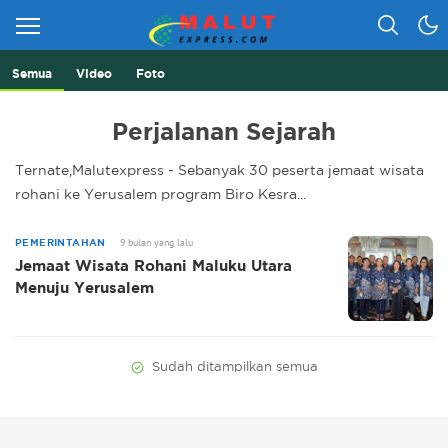
Semua
Video
Foto
Berita Lebih Cepat
Malut Express
Perjalanan Sejarah
Ternate,Malutexpress - Sebanyak 30 peserta jemaat wisata
rohani ke Yerusalem program Biro Kesra...
9 bulan yang lalu
PEMERINTAHAN
Jemaat Wisata Rohani Maluku Utara
Menuju Yerusalem
Sudah ditampilkan semua