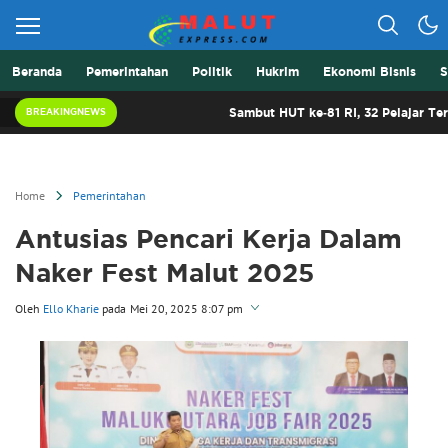
Beranda
Pemerintahan
Politik
Hukrim
Ekonomi Bisnis
S
Berita Lebih Cepat
Malut Express
Sambut HUT ke-81 RI, 32 Pelajar Terbaik Malut
BREAKINGNEWS
Home
Pemerintahan
Antusias Pencari Kerja Dalam
Naker Fest Malut 2025
Oleh
Ello Kharie
pada
Mei 20, 2025 8:07 pm