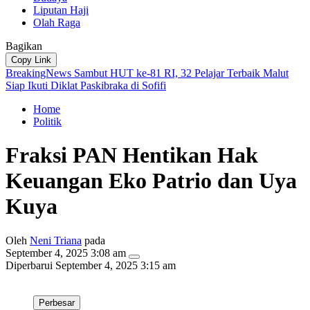
Liputan Haji
Olah Raga
Bagikan
Copy Link
BreakingNews
Sambut HUT ke-81 RI, 32 Pelajar Terbaik Malut
Siap Ikuti Diklat Paskibraka di Sofifi
Home
Politik
Fraksi PAN Hentikan Hak
Keuangan Eko Patrio dan Uya
Kuya
Oleh
Neni Triana
pada
September 4, 2025 3:08 am
Diperbarui
September 4, 2025 3:15 am
Perbesar