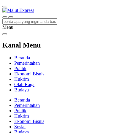
Malut Express
Berita Lebih Cepat
Menu
Kanal Menu
Beranda
Pemerintahan
Politik
Ekonomi Bisnis
Hukrim
Olah Raga
Budaya
Beranda
Pemerintahan
Politik
Hukrim
Ekonomi Bisnis
Sosial
Budaya