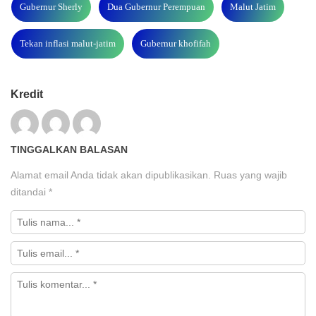
Gubernur Sherly
Dua Gubernur Perempuan
Malut Jatim
Tekan inflasi malut-jatim
Gubernur khofifah
Kredit
TINGGALKAN BALASAN
Alamat email Anda tidak akan dipublikasikan.
Ruas yang wajib
ditandai
*