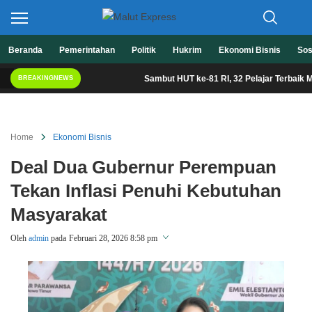
Berita Lebih Cepat
Beranda
Pemerintahan
Politik
Hukrim
Ekonomi Bisnis
Sos
Malut Express
Sambut HUT ke-81 RI, 32 Pelajar Terbaik Malut S
BREAKINGNEWS
Home
Ekonomi Bisnis
Deal Dua Gubernur Perempuan
Tekan Inflasi Penuhi Kebutuhan
Masyarakat
Oleh
admin
pada
Februari 28, 2026 8:58 pm