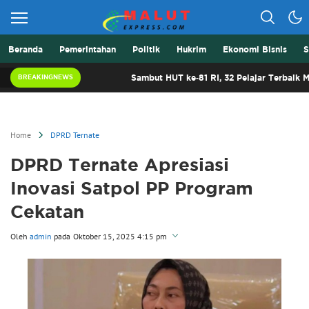
Beranda
Pemerintahan
Politik
Hukrim
Ekonomi Bisnis
S
Berita Lebih Cepat
Malut Express
Sambut HUT ke-81 RI, 32 Pelajar Terbaik Malut Siap 
BREAKINGNEWS
Home
DPRD Ternate
DPRD Ternate Apresiasi
Inovasi Satpol PP Program
Cekatan
Oleh
admin
pada
Oktober 15, 2025 4:15 pm