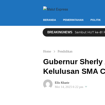
Berita Lebih Cepat
Malut Express
BERANDA
PEMERINTAHAN
POLITIK
BREAKINGNEWS
Sambut HUT ke-81 RI,
Home
Pendidikan
Gubernur Sherly 
Kelulusan SMA C
Ello Kharie
Mei 14, 2025 6:22 pm