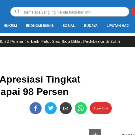
HUKRIM
EKONOMI BISNIS
SOSIAL
BUDAYA
LIPUTAN HAJI
 32 Pelajar Terbaik Malut Siap Ikuti Diklat Paskibraka di Sofifi
Apresiasi Tingkat
apai 98 Persen
Copy Link
Perbesar