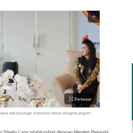
Perbesar
enpora saat kunjungan silahturami diskusi mengenai program
r Sherly Laos silahturahmi dengan Menteri Pemuda