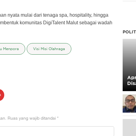
n nyata mulai dari tenaga spa, hospitality, hingga
membentuk komunitas DigiTalent Malut sebagai wadah
POLIT
mu Menpora
Visi Misi Olahraga
Apr
Dis
k
kan.
Ruas yang wajib ditandai
*