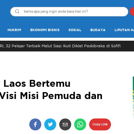
HUKRIM
EKONOMI BISNIS
SOSIAL
BUDAYA
LIPUTAN H
, 32 Pelajar Terbaik Malut Siap Ikuti Diklat Paskibraka di Sofifi
y Laos Bertemu
Visi Misi Pemuda dan
Copy Link