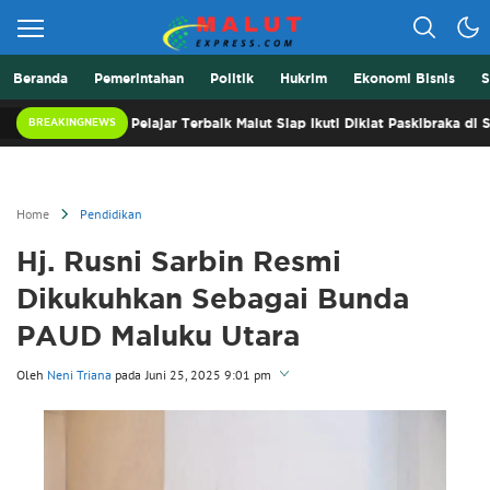
Beranda
Pemerintahan
Politik
Hukrim
Ekonomi Bisnis
S
Berita Lebih Cepat
Malut Express
ke-81 RI, 32 Pelajar Terbaik Malut Siap Ikuti Diklat Paskibraka di Sofifi
BREAKINGNEWS
Home
Pendidikan
Hj. Rusni Sarbin Resmi
Dikukuhkan Sebagai Bunda
PAUD Maluku Utara
Oleh
Neni Triana
pada
Juni 25, 2025 9:01 pm