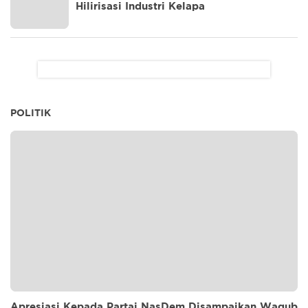
Hilirisasi Industri Kelapa
POLITIK
Apresiasi Kepada Partai NasDem Disampaikan Wagub