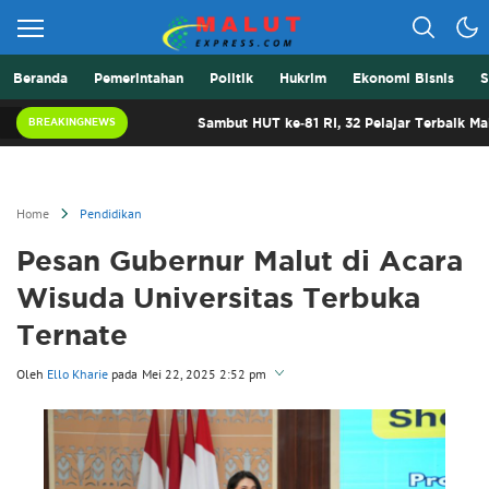
Beranda
Pemerintahan
Politik
Hukrim
Ekonomi Bisnis
S
Berita Lebih Cepat
Malut Express
Sambut HUT ke-81 RI, 32 Pelajar Terbaik Malut Siap Ikut
BREAKINGNEWS
Home
Pendidikan
Pesan Gubernur Malut di Acara
Wisuda Universitas Terbuka
Ternate
Oleh
Ello Kharie
pada
Mei 22, 2025 2:52 pm