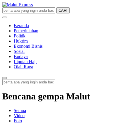
CARI
Malut Express
Berita Lebih Cepat
Beranda
Pemerintahan
Politik
Hukrim
Ekonomi Bisnis
Sosial
Budaya
Liputan Haji
Olah Raga
Bencana gempa Malut
Semua
Video
Foto