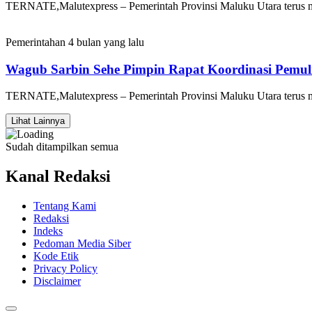
​TERNATE,Malutexpress – Pemerintah Provinsi Maluku Utara terus 
Pemerintahan
4 bulan yang lalu
Wagub Sarbin Sehe Pimpin Rapat Koordinasi Pemu
​TERNATE,Malutexpress – Pemerintah Provinsi Maluku Utara terus 
Lihat Lainnya
Sudah ditampilkan semua
Kanal Redaksi
Tentang Kami
Redaksi
Indeks
Pedoman Media Siber
Kode Etik
Privacy Policy
Disclaimer