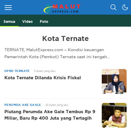
Semua
Video
Foto
Berita Lebih Cepat
Malut Express
Kota Ternate
TERNATE, MalutExpress.com – Kondisi keuangan
Pemerintah Kota (Pemkot) Ternate saat ini tengah...
3 bulan yang lalu
DPRD TERNATE
Kota Ternate Dilanda Krisis Fiskal
10 bulan yang lalu
PERUMDA AKE GAALE
Piutang Perumda Ake Gale Tembus Rp 9
Miliar, Baru Rp 400 Juta yang Tertagih