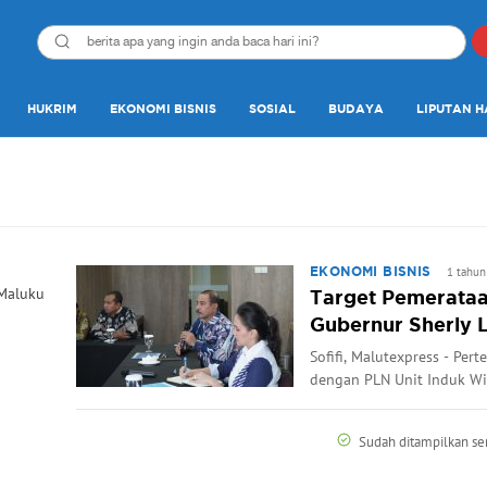
HUKRIM
EKONOMI BISNIS
SOSIAL
BUDAYA
LIPUTAN H
1 tahun
EKONOMI BISNIS
 Maluku
Target Pemerataan
Gubernur Sherly 
Sofifi, Malutexpress - Pe
dengan PLN Unit Induk Wil
Sudah ditampilkan s