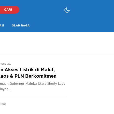
CARI
AJI
OLAH RAGA
 yang lalu
 Akses Listrik di Malut,
Laos & PLN Berkomitmen
rtemuan Gubernur Maluku Utara Sherly Laos
ayah...
emua