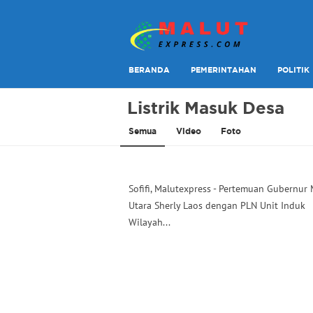
Berita Lebih Cepat
Malut Express
BERANDA
PEMERINTAHAN
POLITIK
Listrik Masuk Desa
Semua
Video
Foto
Sofifi, Malutexpress - Pertemuan Gubernur
Utara Sherly Laos dengan PLN Unit Induk
Wilayah...