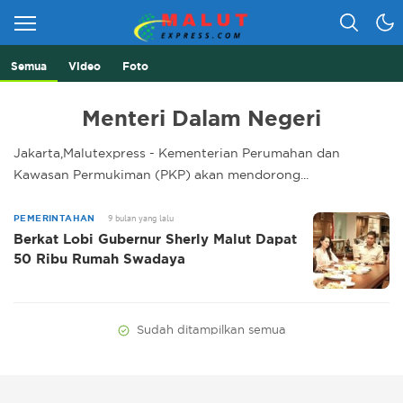
Semua
Video
Foto
Berita Lebih Cepat
Malut Express
Menteri Dalam Negeri
Jakarta,Malutexpress - Kementerian Perumahan dan
Kawasan Permukiman (PKP) akan mendorong...
9 bulan yang lalu
PEMERINTAHAN
Berkat Lobi Gubernur Sherly Malut Dapat
50 Ribu Rumah Swadaya
Sudah ditampilkan semua