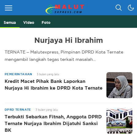
Semua
Video
Foto
Berita Lebih Cepat
Malut Express
Nurjaya Hi Ibrahim
TERNATE – Malutexpress, Pimpinan DPRD Kota Ternate
mengambil langkah tegas terkait masalah...
3 bulan yang lalu
PEMERINTAHAN
Kredit Macet Pihak Bank Laporkan
Nurjaya Hi Ibrahim ke DPRD Kota Ternate
3 bulan yang lalu
DPRD TERNATE
Terbukti Sebarkan Fitnah, Anggota DPRD
Ternate Nurjaya Ibrahim Dijatuhi Sanksi
BK