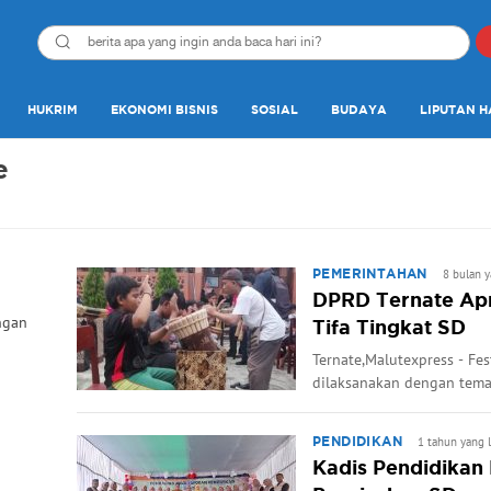
HUKRIM
EKONOMI BISNIS
SOSIAL
BUDAYA
LIPUTAN H
e
8 bulan y
PEMERINTAHAN
DPRD Ternate Apre
ngan
Tifa Tingkat SD
Ternate,Malutexpress - Fe
dilaksanakan dengan tema 
1 tahun yang l
PENDIDIKAN
Kadis Pendidikan 