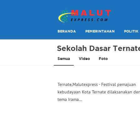
Berita Lebih Cepat
Malut Express
BERANDA
PEMERINTAHAN
POLITIK
Sekolah Dasar Ternat
Semua
Video
Foto
Ternate,Malutexpress - Festival pemajuan
kebudayaan Kota Ternate dilaksanakan de
tema Irama...