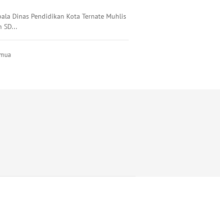
pala Dinas Pendidikan Kota Ternate Muhlis
 SD...
emua