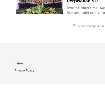
Perpisahan SD
Ternate,Malutexpress - Ka
Djumadil hadiri perpisahan
Sudah ditampilkan s
Indeks
Privacy Policy