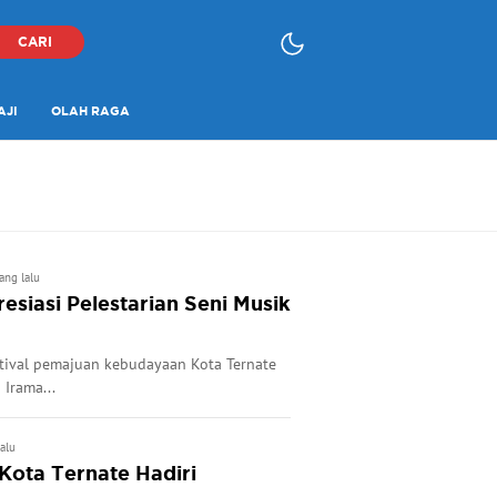
CARI
AJI
OLAH RAGA
ang lalu
siasi Pelestarian Seni Musik
stival pemajuan kebudayaan Kota Ternate
Irama...
alu
Kota Ternate Hadiri