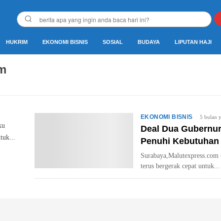
HUKRIM
EKONOMI BISNIS
SOSIAL
BUDAYA
LIPUTAN HAJI
im
EKONOMI BISNIS
5 bulan y
ku
Deal Dua Gubernur
tuk...
Penuhi Kebutuhan
​Surabaya,Malutexpress.com
terus bergerak cepat untuk...