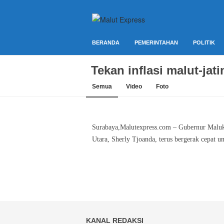
Berita Lebih Cepat
Malut Express
BERANDA
PEMERINTAHAN
POLITIK
Tekan inflasi malut-jat
Semua
Video
Foto
​Surabaya,Malutexpress.com – Gubernur Malu
Utara, Sherly Tjoanda, terus bergerak cepat un
KANAL REDAKSI