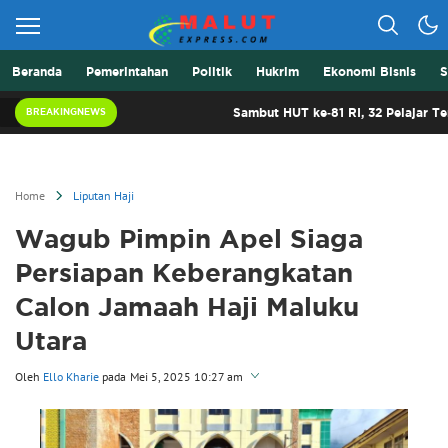
Beranda
Pemerintahan
Politik
Hukrim
Ekonomi Bisnis
S
Berita Lebih Cepat
Malut Express
Sambut HUT ke-81 RI, 32 Pelajar Terbaik Mal
BREAKINGNEWS
Home
Liputan Haji
Wagub Pimpin Apel Siaga
Persiapan Keberangkatan
Calon Jamaah Haji Maluku
Utara
Oleh
Ello Kharie
pada
Mei 5, 2025 10:27 am