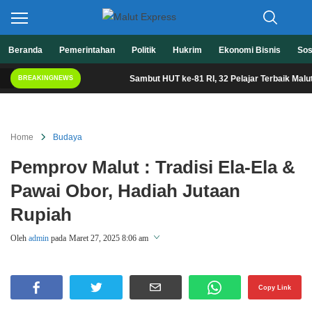
Berita Lebih Cepat
Beranda
Pemerintahan
Politik
Hukrim
Ekonomi Bisnis
Sos
Malut Express
Sambut HUT ke-81 RI, 32 Pelajar Terbaik Malut Sia
BREAKINGNEWS
Home
Budaya
Pemprov Malut : Tradisi Ela-Ela &
Pawai Obor, Hadiah Jutaan
Rupiah
Oleh
admin
pada
Maret 27, 2025 8:06 am
Perbesar
Copy Link