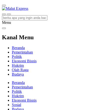
Malut Express
Berita Lebih Cepat
Menu
Kanal Menu
Beranda
Pemerintahan
Politik
Ekonomi Bisnis
Hukrim
Olah Raga
Budaya
Beranda
Pemerintahan
Politik
Hukrim
Ekonomi Bisnis
Sosial
Budaya