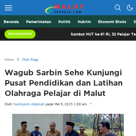
Beranda
Pemerintahan
Politik
Hukrim
Ekonomi Bisnis
S
Berita Lebih Cepat
Malut Express
Sambut HUT ke-81 RI, 32 Pelajar Terbaik Mal
BREAKINGNEWS
Home
Olah Raga
Wagub Sarbin Sehe Kunjungi
Pusat Pendidikan dan Latihan
Olahraga Pelajar di Malut
Oleh
Yusmiyanti Abdullah
pada
Mei 9, 2025 1:08 am