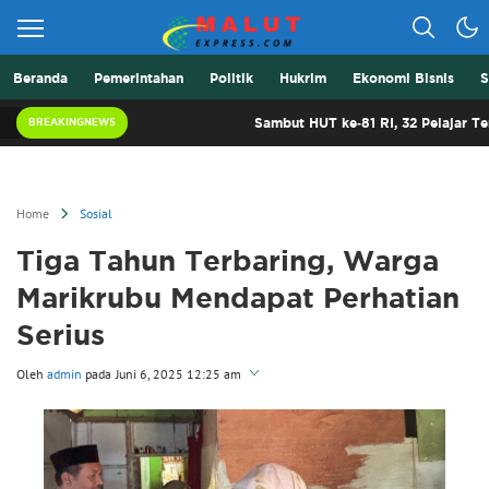
Beranda
Pemerintahan
Politik
Hukrim
Ekonomi Bisnis
S
Berita Lebih Cepat
Malut Express
Sambut HUT ke-81 RI, 32 Pelajar Terbaik Mal
BREAKINGNEWS
Home
Sosial
Tiga Tahun Terbaring, Warga
Marikrubu Mendapat Perhatian
Serius
Oleh
admin
pada
Juni 6, 2025 12:25 am