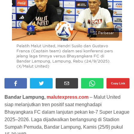
Perbesar
Pelatih Malut United, Hendri Susilo dan Gustavo
Franca (Captain team) dalam sesi konferensi pers
jelang laga timnya versus Bhayangkara FC di
Bandar Lampung, Lampung, Rabu (24/9/2025).
(X/Malut United)
Copy Link
Bandar Lampung,
malutexpress.com
– Malut United
siap melanjutkan tren positif saat menghadapi
Bhayangkara FC dalam lanjutan pekan ke-7 Super League
2025–2026. Laga dijadwalkan berlangsung di Stadion
Sumpah Pemuda, Bandar Lampung, Kamis (25/9) pukul