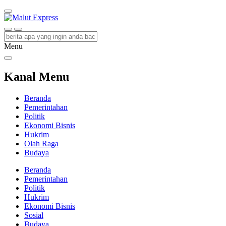
Malut Express
Berita Lebih Cepat
Menu
Kanal Menu
Beranda
Pemerintahan
Politik
Ekonomi Bisnis
Hukrim
Olah Raga
Budaya
Beranda
Pemerintahan
Politik
Hukrim
Ekonomi Bisnis
Sosial
Budaya